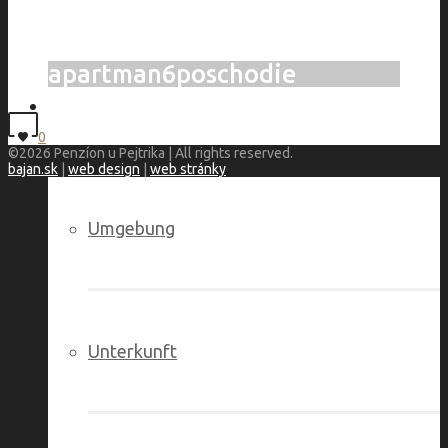
apartman6poschodie
Rekreation haus
0
©2026 Penzíon u Pejtrika | All rights reserved.
bajan.sk
|
web design
|
web stránky
Umgebung
Unterkunft