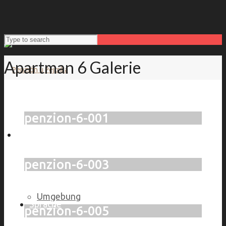
Apartman 6 Galerie
penzion-6-001
Penzion ”At Pejtrik’s”
penzion-6-003
Umgebung
Sprache
penzion-6-005