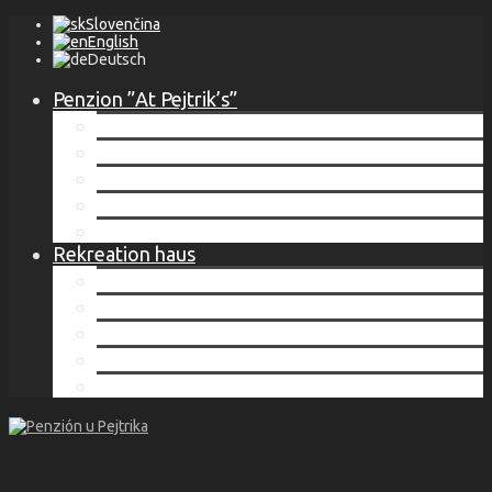
Slovenčina
English
Deutsch
Penzion ”At Pejtrik’s”
Umgebung
Unterkunft
Preise
Dienstleistungen
Kontakt
Rekreation haus
Umgebung
Unterkunft
Preise
Dienstleistungen
Kontakt