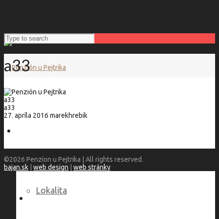
a33
a33
a33
27. apríla 2016
marekhrebik
Penzión u Pejtrika
©2026 Penzíon u Pejtrika | All rights reserved.
bajan.sk
|
web design
|
web stránky
Lokalita
Language