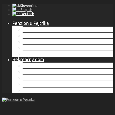
Slovenčina
English
Deutsch
Penzión u Pejtrika
Lokalita
Ubytovanie
Cenník
Služby
Kontakt
Rekreačný dom
Lokalita
Ubytovanie
Cenník
Služby
Kontakt