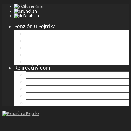
Slovenčina
English
Deutsch
Penzión u Pejtrika
Lokalita
Ubytovanie
Cenník
Služby
Kontakt
Rekreačný dom
Lokalita
Ubytovanie
Cenník
Služby
Kontakt