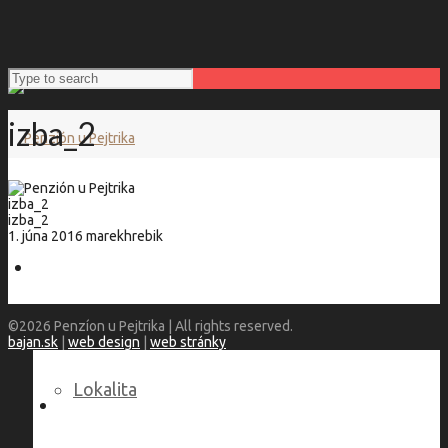
izba_2
izba_2
izba_2
1. júna 2016
marekhrebik
Penzión u Pejtrika
©2026 Penzíon u Pejtrika | All rights reserved.
bajan.sk
|
web design
|
web stránky
Lokalita
Language