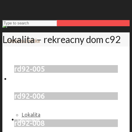
Lokalita – rekreacny dom c92
rd92-005
Penzión u Pejtrika
rd92-006
Lokalita
Language
rd92-008