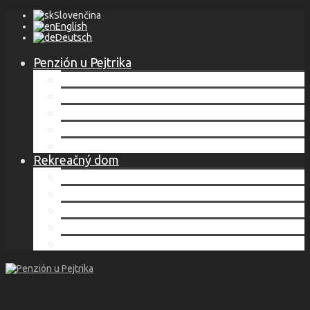
Slovenčina
English
Deutsch
Penzión u Pejtrika
Lokalita
Ubytovanie
Cenník
Služby
Kontakt
Rekreačný dom
Lokalita
Ubytovanie
Cenník
Služby
Kontakt