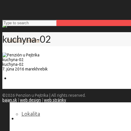
kuchyna-02
kuchyna-02
kuchyna-02
7. júna 2016
marekhrebik
Penzión u Pejtrika
©2026 Penzíon u Pejtrika | All rights reserved.
bajan.sk
|
web design
|
web stránky
Lokalita
Language