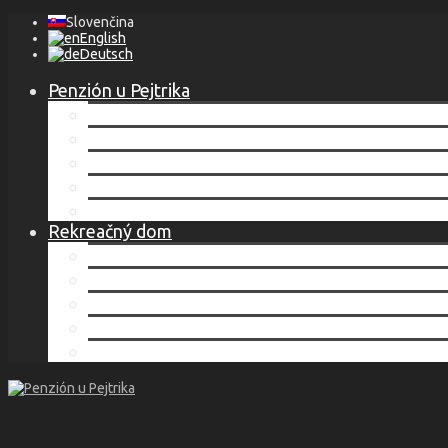
Slovenčina
English
Deutsch
Penzión u Pejtrika
Lokalita
Ubytovanie
Cenník
Služby
Kontakt
Rekreačný dom
Lokalita
Ubytovanie
Cenník
Služby
Kontakt