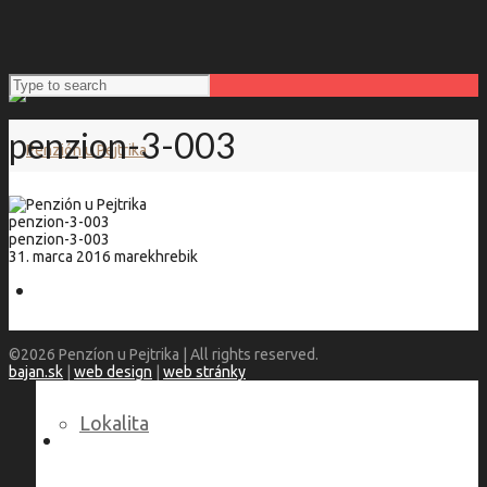
penzion-3-003
penzion-3-003
penzion-3-003
31. marca 2016
marekhrebik
Penzión u Pejtrika
©2026 Penzíon u Pejtrika | All rights reserved.
bajan.sk
|
web design
|
web stránky
Lokalita
Language