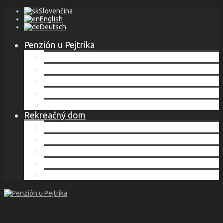
Slovenčina
English
Deutsch
Penzión u Pejtrika
Lokalita
Ubytovanie
Cenník
Služby
Kontakt
Rekreačný dom
Lokalita
Ubytovanie
Cenník
Služby
Kontakt