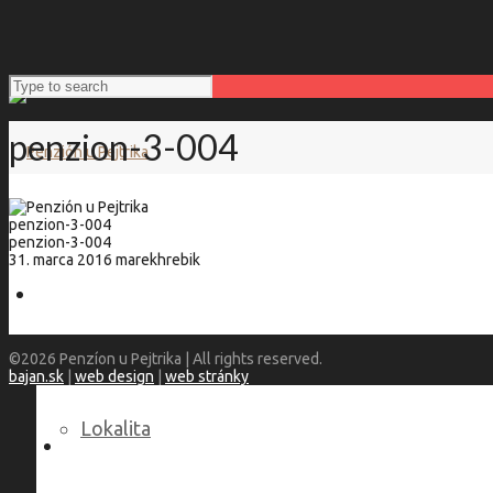
penzion-3-004
penzion-3-004
penzion-3-004
31. marca 2016
marekhrebik
Penzión u Pejtrika
©2026 Penzíon u Pejtrika | All rights reserved.
bajan.sk
|
web design
|
web stránky
Lokalita
Language