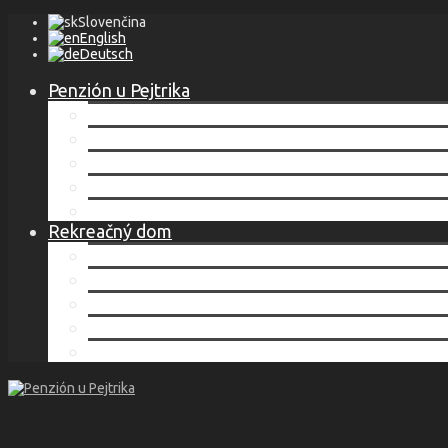
Slovenčina
English
Deutsch
Penzión u Pejtrika
Lokalita
Ubytovanie
Cenník
Služby
Kontakt
Rekreačný dom
Lokalita
Ubytovanie
Cenník
Služby
Kontakt