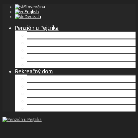
Slovenčina
English
Deutsch
Penzión u Pejtrika
Lokalita
Ubytovanie
Cenník
Služby
Kontakt
Rekreačný dom
Lokalita
Ubytovanie
Cenník
Služby
Kontakt