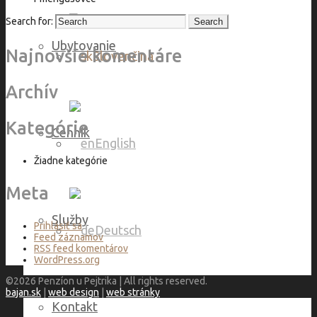
Search for:
Ubytovanie
Najnovšie komentáre
Slovenčina
Archív
Kategórie
Cenník
English
Žiadne kategórie
Meta
Služby
Prihlásiť sa
Deutsch
Feed záznamov
RSS feed komentárov
WordPress.org
©2026 Penzíon u Pejtrika | All rights reserved.
bajan.sk
|
web design
|
web stránky
Kontakt