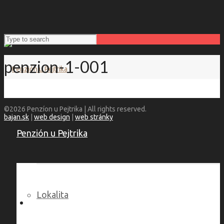
penzion-1-001
©2026 Penzíon u Pejtrika | All rights reserved.
bajan.sk
|
web design
|
web stránky
Penzión u Pejtrika
Lokalita
Language