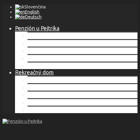
Slovenčina
English
Deutsch
Penzión u Pejtrika
Lokalita
Ubytovanie
Cenník
Služby
Kontakt
Rekreačný dom
Lokalita
Ubytovanie
Cenník
Služby
Kontakt