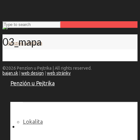
03_mapa
©2026 Penzíon u Pejtrika | All rights reserved.
bajan.sk
|
web design
|
web stránky
Penzión u Pejtrika
Lokalita
Language