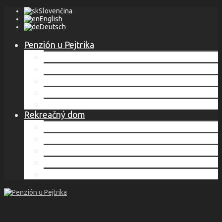
Slovenčina
English
Deutsch
Penzión u Pejtrika
Lokalita
Ubytovanie
Cenník
Služby
Kontakt
Rekreačný dom
Lokalita
Ubytovanie
Cenník
Služby
Kontakt